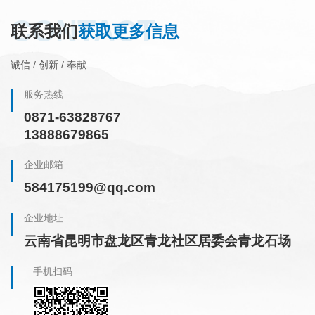
CONTACT
联系我们
获取更多信息
诚信 / 创新 / 奉献
服务热线
0871-63828767
13888679865
企业邮箱
584175199@qq.com
企业地址
云南省昆明市盘龙区青龙社区居委会青龙石场
手机扫码