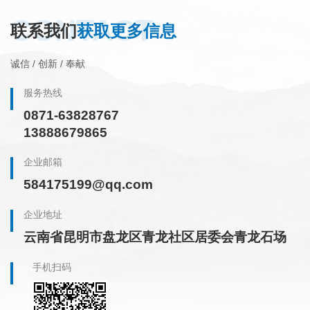
CONTACT
联系我们
获取更多信息
诚信 / 创新 / 奉献
服务热线
0871-63828767
13888679865
企业邮箱
584175199@qq.com
企业地址
云南省昆明市盘龙区青龙社区居委会青龙石场
手机扫码