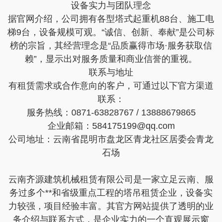
设备实力与团队理念
据官网介绍，公司拥有各型塔式起重机88台、施工电
梯9台，设备规模可观。“诚信、创新、奉献”是公司标
榜的宗旨，其经营理念是“品质赢得市场·服务获取信
赖”，显示出对服务质量和商业信誉的重视。
联系与地址
有租赁需求或合作意向的客户，可通过以下官方渠道
联系：
服务热线：0871-63828767 / 13888679865
企业邮箱：584175199@qq.com
公司地址：云南省昆明市盘龙区青龙社区居委会青龙
石场
云南齐源建筑机械租赁有限公司是一家立足云南、服
务过多个**和省级重点工程的塔吊租赁企业，设备实
力较强，项目经验丰富。其官方网站提供了透明的业
务介绍与联系方式，是企业实力的一个直观展示窗