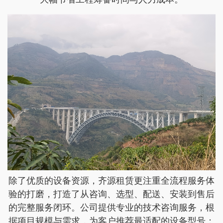
除了优质的设备资源，齐源租赁更注重全流程服务体
验的打磨，打造了从咨询、选型、配送、安装到售后
的完整服务闭环。公司提供专业的技术咨询服务，根
据项目规模与需求，为客户推荐最适配的设备型号；