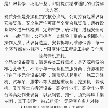
是厂房装修、场地平整，都能提供精准适配的租赁解
决方案。
资质齐全是齐源租赁的核心底气。公司持有起重设备
安装资质、安全生产许可证等全套合规资质，所有设
备均经过严格检测、定期维护，确保施工过程安全可
控。与此同时，公司拥有一支经验丰富的技术团队与
操作人员，从设备选型、安装拆卸到维修保养，每一
个环节都专业规范，**限度降低工程施工中的安全风
险与停机损耗。
全品类设备覆盖，满足各类工程需求，是齐源租赁的
核心竞争力。不同于单一设备租赁服务商，齐源租赁
打造了多元化设备矩阵，涵盖塔式起重机、施工升降
机、汽车吊、履带吊等大型起重设备，挖掘机、装载
机、叉车等土方搬运设备，高空作业车、高空作业平
台等高处作业设备，以及钢管、扣件、顶托等脚手架
材料，真正实现“一站式租赁”，无需客户多方对接，
大幅节省工程筹备时间与人力成本。