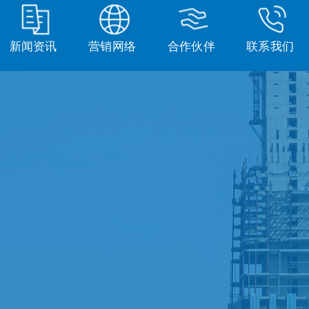
新闻资讯
营销网络
合作伙伴
联系我们