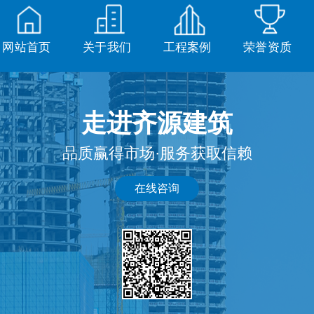
网站首页
关于我们
工程案例
荣誉资质
走进齐源建筑
品质赢得市场·服务获取信赖
在线咨询